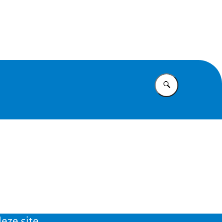
id
Vul in wat u z
eze site