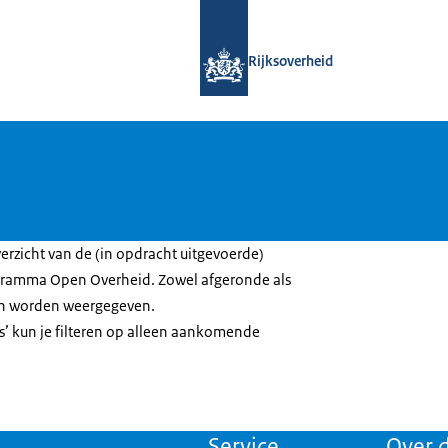
Naar de homepage van Open Overhe
Rijksoverheid
erzicht van de (in opdracht uitgevoerde)
ogramma Open Overheid. Zowel afgeronde als
en worden weergegeven.
rs’ kun je filteren op alleen aankomende
Service
Over d