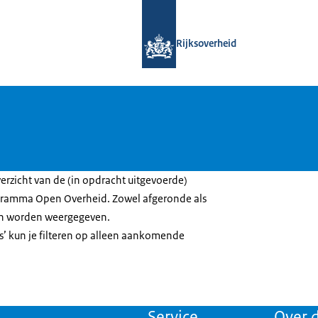
Naar de homepage van Open Overhe
Rijksoverheid
erzicht van de (in opdracht uitgevoerde)
ogramma Open Overheid. Zowel afgeronde als
en worden weergegeven.
rs’ kun je filteren op alleen aankomende
Service
Over d