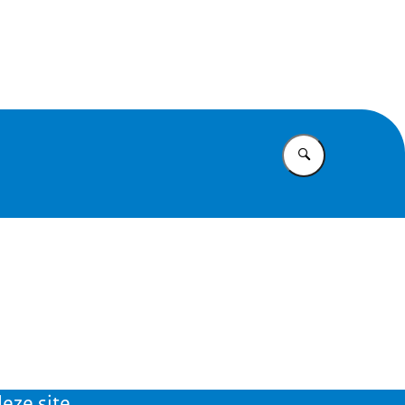
id
Vul in wat u z
eze site