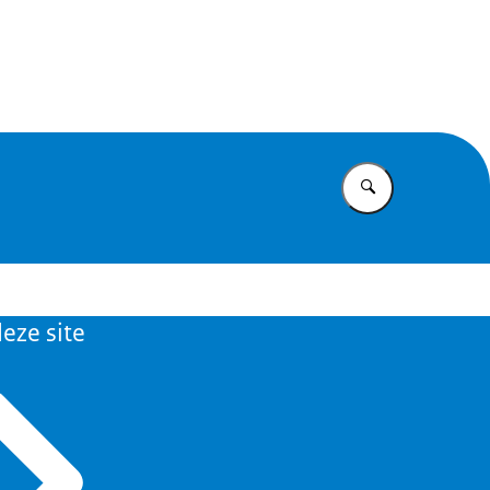
id
Vul in wat u z
eze site