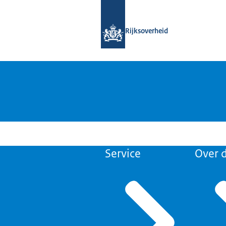
Naar de homepage van Open Overhe
Rijksoverheid
Service
Over d