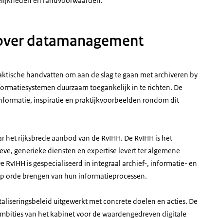
gelijkheden en randvoorwaarden.
 over datamanagement
raktische handvatten om aan de slag te gaan met archiveren by
formatiesystemen duurzaam toegankelijk in te richten. De
nformatie, inspiratie en praktijkvoorbeelden rondom dit
ar het rijksbrede aanbod van de RvIHH. De RvIHH is het
eve, generieke diensten en expertise levert ter algemene
RvIHH is gespecialiseerd in integraal archief-, informatie- en
 op orde brengen van hun informatieprocessen.
taliseringsbeleid uitgewerkt met concrete doelen en acties. De
 ambities van het kabinet voor de waardengedreven digitale