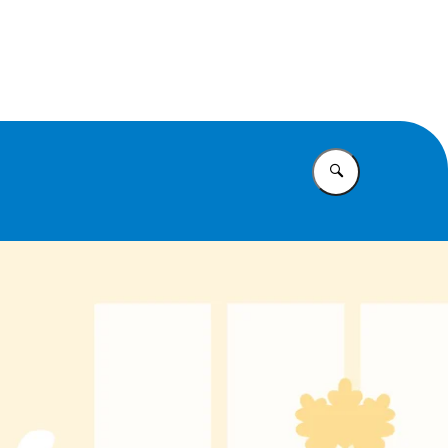
id
Vul in wat u z