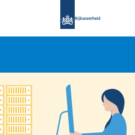
Naar de homepage van Open Overhe
Rijksoverheid