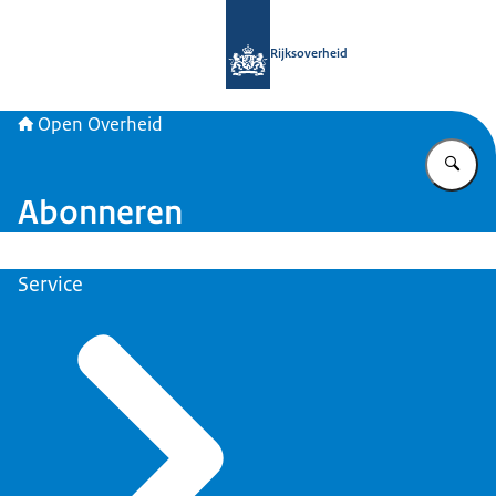
Naar de homepage van Open Overhe
Rijksoverheid
Open Overheid
Vu
Abonneren
Service