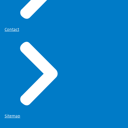
Wat zijn jouw rechten?
Meer informatie over uw rechten vindt u op de
pagina
'Privacy' (link opent in nieuw tabblad)
.
Contact
Sitemap