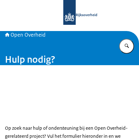
Naar de homepage van Open Overhe
Rijksoverheid
Open Overheid
Vu
Hulp nodig?
Op zoek naar hulp of ondersteuning bij een Open Overheid-
gerelateerd project? Vul het formulier hieronder in en we