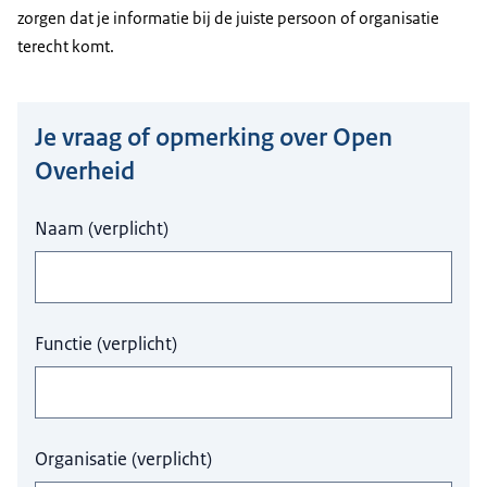
zorgen dat je informatie bij de juiste persoon of organisatie
terecht komt.
Je vraag of opmerking over Open
Hier niets invullen a.u.b.
Overheid
Naam
(
verplicht
)
Functie
(
verplicht
)
Organisatie
(
verplicht
)