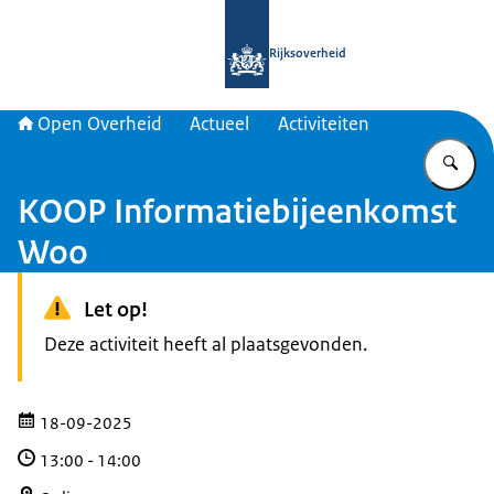
Naar de homepage van Open Overhe
Rijksoverheid
Open Overheid
Actueel
Activiteiten
Vu
KOOP Informatiebijeenkomst
Woo
Let op!
Deze activiteit heeft al plaatsgevonden.
18-09-2025
13:00
-
14:00