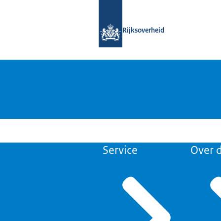
Naar de homepage van Open Overhe
Rijksoverheid
Service
Over d