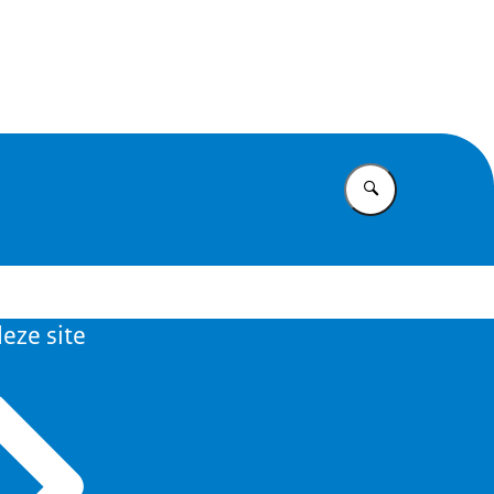
id
Vul in wat u z
eze site