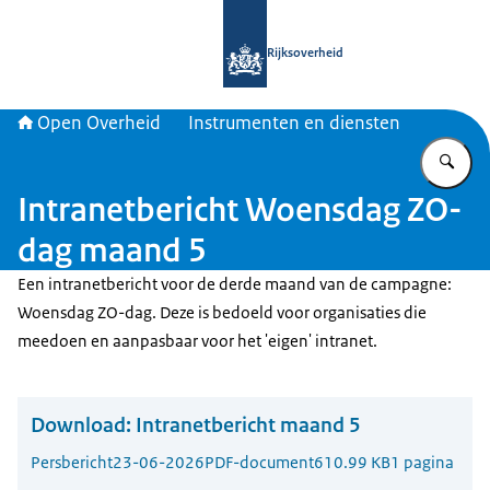
Naar de homepage van Open Overhe
Rijksoverheid
Open Overheid
Instrumenten en diensten
Vu
Intranetbericht Woensdag ZO-
dag maand 5
Een intranetbericht voor de derde maand van de campagne:
Woensdag ZO-dag. Deze is bedoeld voor organisaties die
meedoen en aanpasbaar voor het 'eigen' intranet.
Download:
Intranetbericht maand 5
Persbericht
23-06-2026
PDF-document
610.99 KB
1 pagina