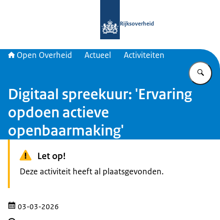
Naar de homepage van Open Overhe
Rijksoverheid
Open Overheid
Actueel
Activiteiten
Vu
Digitaal spreekuur: 'Ervaring
opdoen actieve
openbaarmaking'
Let op!
Deze activiteit heeft al plaatsgevonden.
03-03-2026