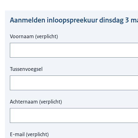
Aanmelden inloopspreekuur dinsdag 3 m
Hier niets invullen a.u.b.
Voornaam
(
verplicht
)
Tussenvoegsel
Achternaam
(
verplicht
)
E-mail
(
verplicht
)