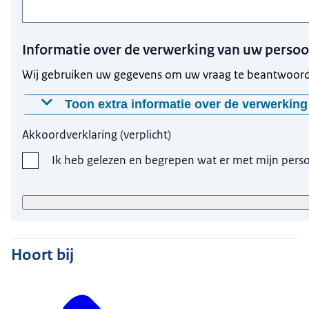
Informatie over de verwerking van uw perso
Wij gebruiken uw gegevens om uw vraag te beantwoorde
Toon extra informatie over de verwerki
Waarom worden deze gegevens gevraagd?
Akkoordverklaring
(
verplicht
)
Wij gebruiken uw gegevens, met uw toestemming, omdat 
Ik heb gelezen en begrepen wat er met mijn per
Op welke manier worden uw gegevens verwerkt?
Wij gebruiken uw gegevens om uw vraag te beantwoor
derden gedeeld.
Hoelang bewaren wij uw gegevens?
Hoort bij
Zodra wij uw vraag hebben beantwoord worden uw gege
Wat zijn uw rechten?