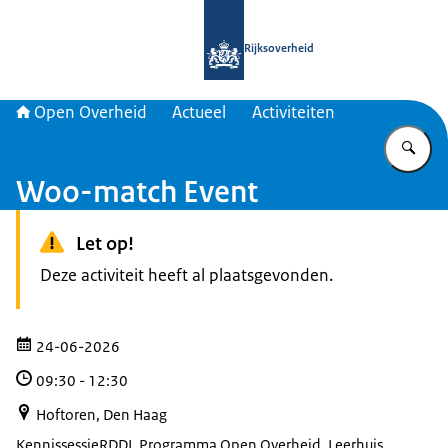
Naar de homepage van Open Overhe
Rijksoverheid
Open Overheid
Actueel
Activiteiten
Vu
Woo-match Event
Let op!
Deze activiteit heeft al plaatsgevonden.
24-06-2026
09:30
-
12:30
Hoftoren, Den Haag
Kennissessie
RDDI, Programma Open Overheid, Leerhuis