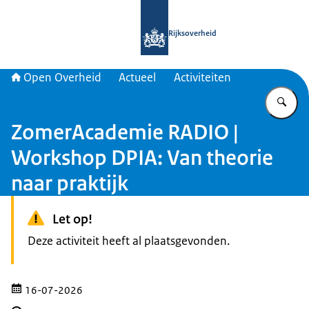
Naar de homepage van Open Overhe
Rijksoverheid
Open Overheid
Actueel
Activiteiten
Vu
ZomerAcademie RADIO |
Workshop DPIA: Van theorie
naar praktijk
Let op!
Deze activiteit heeft al plaatsgevonden.
16-07-2026