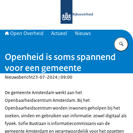
Naar de homepage van Open Overhe
Rijksoverheid
Open Overheid
Actueel
Nieuws
Vu
Openheid is soms spannend
voor een gemeente
Nieuwsbericht
23-07-2024 | 09:00
De gemeente Amsterdam werkt aan het
Openbaarheidscentrum Amsterdam. Bij het
Openbaarheidscentrum worden inwoners geholpen bij het
zoeken, vinden en gebruiken van informatie: zowel digitaal als
fysiek. Sofie Bustraan is informatiecommissaris van de
gemeente Amsterdam en verantwoordelijk voor het opzetten