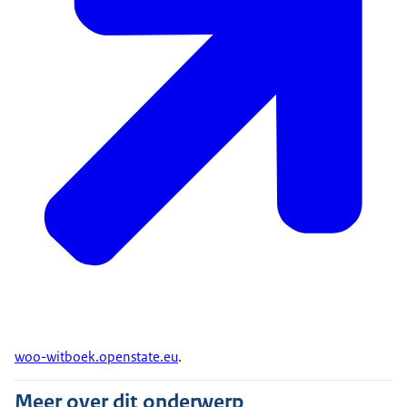
woo-witboek.openstate.eu
.
Meer over dit onderwerp