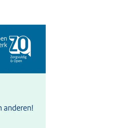
 op 2 april. Met ZO-logo: 'Wij doen ons werk ZO: Zorgvuldig en Open'