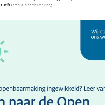
TU Delft Campus in hartje Den Haag.
e openbaarmaking ingewikkeld? Leer van anderen! Kom naar de Open Donderdag