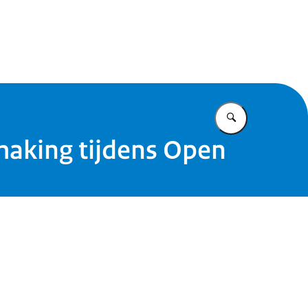
id
Vul in wat u z
making tijdens Open