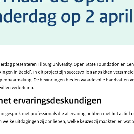
rdag presenteren Tilburg University, Open State Foundation en Cen
kingen in Beeld’. In dit project zijn succesvolle aanpakken verzameld 
e openbaarmaking. De bevindingen bieden waardevolle handvatten v
illen verbeteren.
met ervaringsdeskundigen
e in gesprek met professionals die al ervaring hebben met het actie
gen welke uitdagingen zij aanliepen, welke keuzes zij maakten en wa