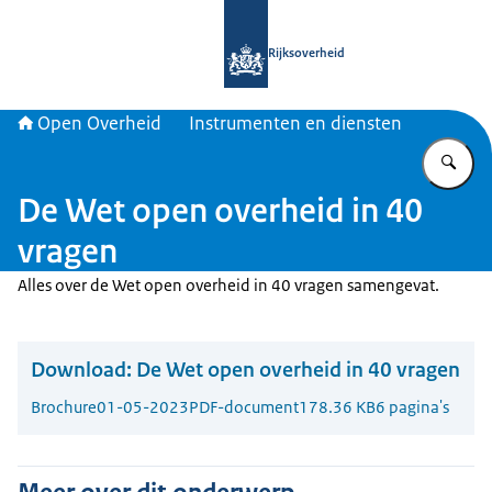
Naar de homepage van Open Overhe
Rijksoverheid
Open Overheid
Instrumenten en diensten
Vu
De Wet open overheid in 40
vragen
Alles over de Wet open overheid in 40 vragen samengevat.
Download:
De Wet open overheid in 40 vragen
Brochure
01-05-2023
PDF-document
178.36 KB
6 pagina's