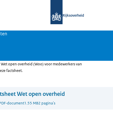
Naar de homepage van Open Overhe
Rijksoverheid
sten
 Wet open overheid (Woo) voor medewerkers van
deze factsheet.
tsheet Wet open overheid
PDF-document
1.55 MB
2 pagina's