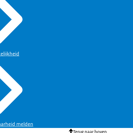
elijkheid
arheid melden
Terug naar boven