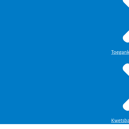
Toegank
Kwetsba