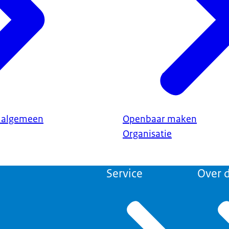
d algemeen
Openbaar maken
Organisatie
Service
Over d