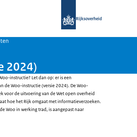
Naar de homepage van Open Overhe
Rijksoverheid
sten
e 2024)
Woo-instructie? Let dan op: er is een
van de Woo-instructie (versie 2024). De Woo-
oek voor de uitvoering van de Wet open overheid
staat hoe het Rijk omgaat met informatieverzoeken.
 de Woo in werking trad, is aangepast naar