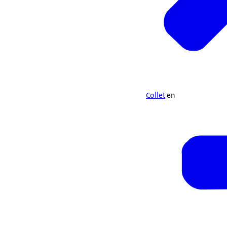
Collet
en