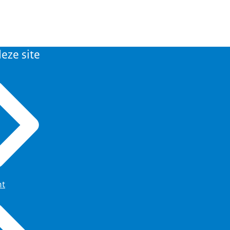
eze site
ht