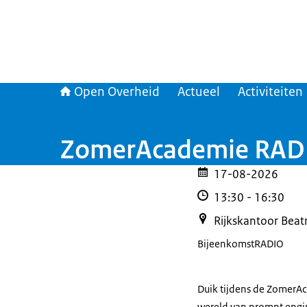
Open Overheid
Actueel
Activiteiten
ZomerAcademie RADIO
17-08-2026
13:30
-
16:30
Rijkskantoor Beat
Bijeenkomst
RADIO
Duik tijdens de ZomerAc
wereld van prompt engin