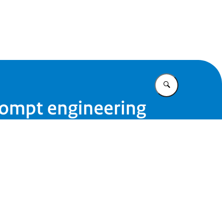
id
Vul in wat u z
ompt engineering