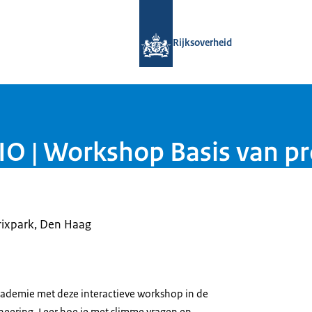
Naar de homepage van Open Overhe
Rijksoverheid
 | Workshop Basis van pr
rixpark, Den Haag
ademie met deze interactieve workshop in de
eering. Leer hoe je met slimme vragen en