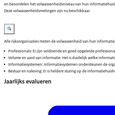
en beoordelen het volwassenheidsniveau van hun informatiehui
Deze volwassenheidsmetingen zijn nu beschikbaar.
Vergroot afbeelding Hoe scoorden rijksorganisaties in 2025? 4-meting inf
Alle rijksorganisaties meten de volwassenheid van hun informatieh
Professionals: Er zijn voldoende en goed opgeleide professiona
Volume en aard van informatie: Het is duidelijk welke informa
Informatiesystemen: Informatiesystemen ondersteunen de orga
Bestuur en naleving: Er is heldere sturing op de informatiehui
Jaarlijks evalueren