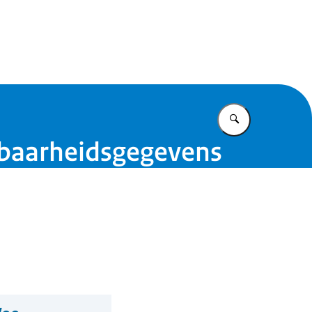
id
Vul in wat u z
kbaarheidsgegevens