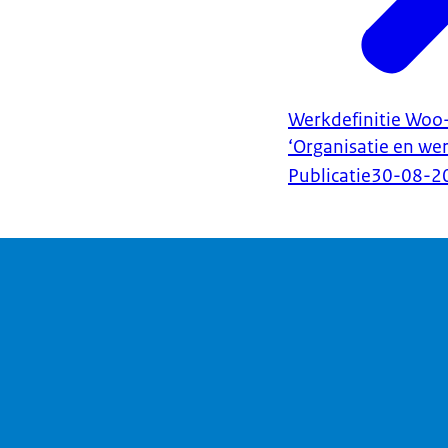
Werkdefinitie Woo
‘Organisatie en wer
Publicatie
30-08-2