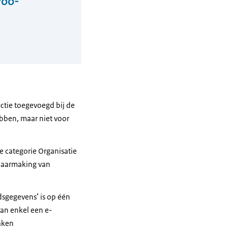
Woo-
uctie toegevoegd bij de
bben, maar niet voor
e categorie Organisatie
nbaarmaking van
dsgegevens’ is op één
van enkel een e-
aken