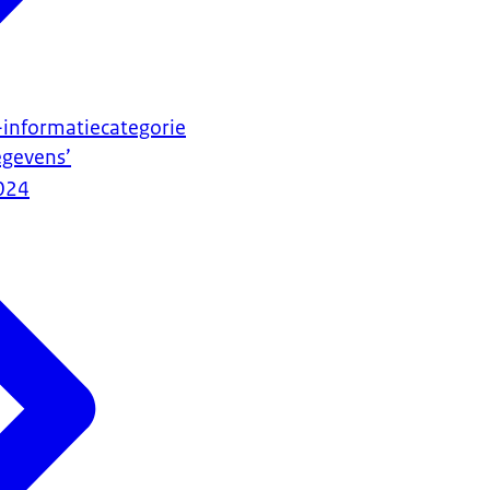
-informatiecategorie
egevens’
024