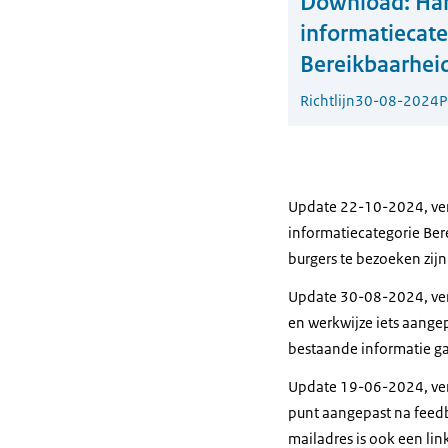
Download:
Ha
informatiecate
Bereikbaarhei
Richtlijn
30-08-2024
P
Update 22-10-2024, vers
informatiecategorie Ber
burgers te bezoeken zijn
Update 30-08-2024, vers
en werkwijze iets aange
bestaande informatie ga
Update 19-06-2024, vers
punt aangepast na feedb
mailadres is ook een li