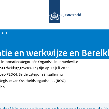
Naar de homepage van Open Overhe
Rijksoverheid
sten
tie en werkwijze en Berei
e informatiecategorieën Organisatie en werkwijze
baarheidsgegevens (1e) zijn op 17 juli 2023
roep PLOOI. Beide categorieën zullen na
t Register van Overheidsorganisaties (ROO)
den.