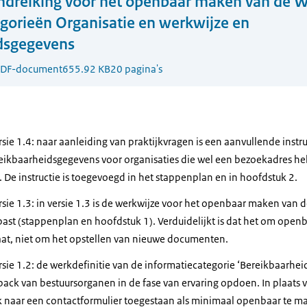
ndreiking voor het openbaar maken van de 
gorieën Organisatie en werkwijze en
dsgegevens
DF-document
655.92 KB
20 pagina's
ie 1.4: naar aanleiding van praktijkvragen is een aanvullende instr
eikbaarheidsgegevens voor organisaties die wel een bezoekadres he
. De instructie is toegevoegd in het stappenplan en in hoofdstuk 2.
ie 1.3: in versie 1.3 is de werkwijze voor het openbaar maken van d
past (stappenplan en hoofdstuk 1). Verduidelijkt is dat het om ope
at, niet om het opstellen van nieuwe documenten.
ie 1.2: de werkdefinitie van de informatiecategorie ‘Bereikbaarhei
ack van bestuursorganen in de fase van ervaring opdoen. In plaats 
nk naar een contactformulier toegestaan als minimaal openbaar te m