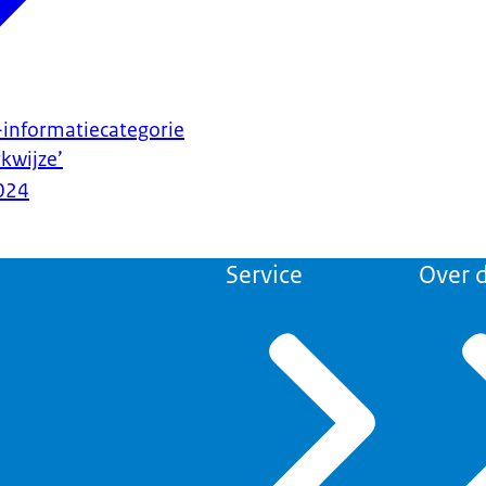
-informatiecategorie
kwijze’
024
Service
Over d