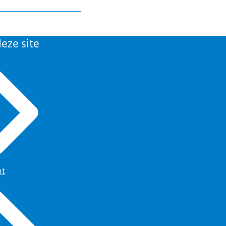
eze site
rgroepadviseurs
urgroep PLOOI (2022-09-
grammaraad OenIHH (9
 maart 2025)
rgroep OenIHH (8
ht