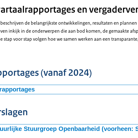
rtaalrapportages en vergaderve
beschrijven de belangrijkste ontwikkelingen, resultaten en planne
even inkijk in de onderwerpen die aan bod komen, de gemaakte afs
je stap voor stap volgen hoe we samen werken aan een transparante
portages (vanaf 2024)
rapportages
portage Q1 2026
portage Q4 2025
rslagen
portage Q3 2025
portage Q2 2025
tuurlijke Stuurgroep Openbaarheid (voorheen: 
portage Q1 2025
portage Q4 2024