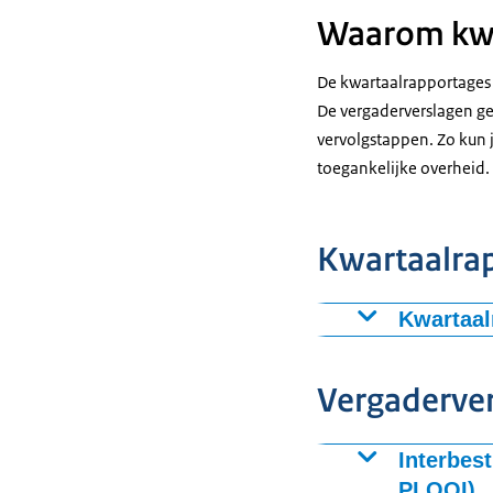
Waarom kwa
De kwartaalrapportages 
De vergaderverslagen g
vervolgstappen. Zo kun 
toegankelijke overheid.
Kwartaalrap
Kwartaal
Kwartaalrap
Kwartaalrap
Vergaderve
Kwartaalrap
Kwartaalrap
Interbes
Kwartaalrap
PLOOI)
Kwartaalrap