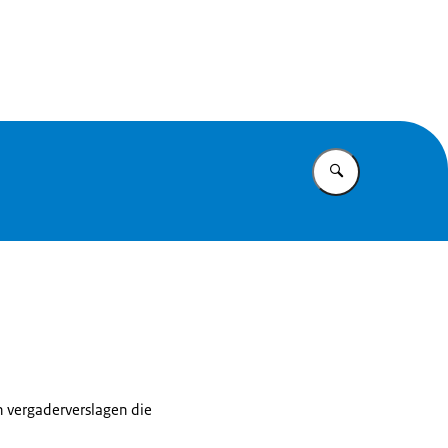
id
Vul in wat u z
n vergaderverslagen die